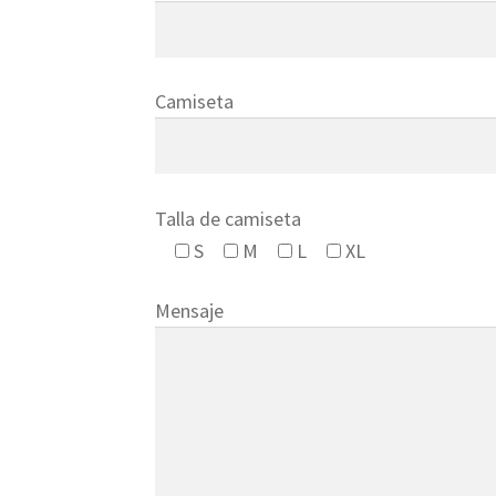
Camiseta
Talla de camiseta
S
M
L
XL
Mensaje