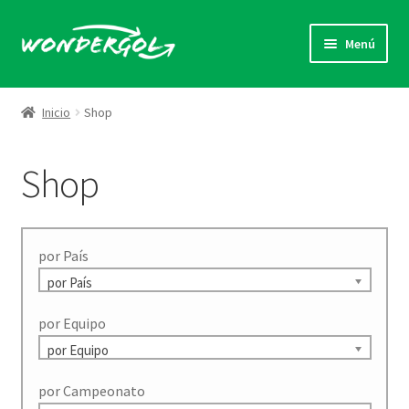
Ir
Ir
Menú
a
al
la
contenido
Camisetas con goles
navegación
Inicio
Shop
Regala un Gol
Shop
Pide tu gol
Quienes Somos
por País
Contacto
por País
por Equipo
por Equipo
por Campeonato