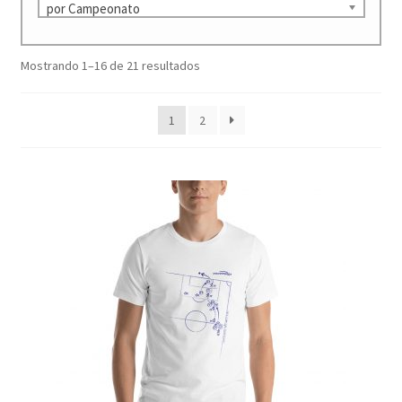
por Campeonato
Ordenado
Mostrando 1–16 de 21 resultados
por
los
1
2
últimos