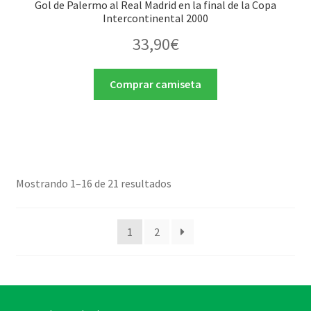
Gol de Palermo al Real Madrid en la final de la Copa
Intercontinental 2000
33,90
€
Comprar camiseta
Ordenado
Mostrando 1–16 de 21 resultados
por
los
1
2
últimos