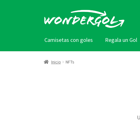
Ir
Ir
a
al
la
contenido
navegación
Camisetas con goles
Regala un Gol
Inicio
NFTs
U