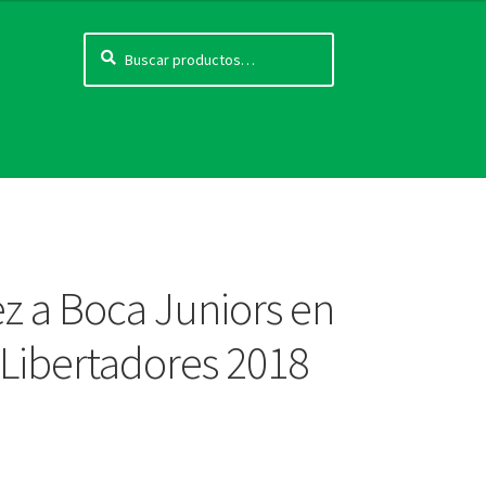
Buscar
Buscar
por:
ez a Boca Juniors en
a Libertadores 2018