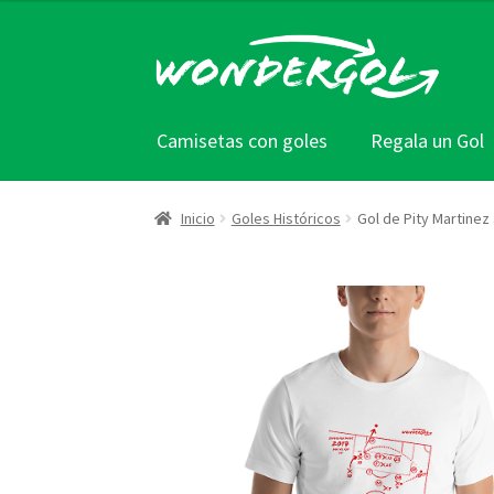
Ir
Ir
a
al
la
contenido
navegación
Camisetas con goles
Regala un Gol
Inicio
Goles Históricos
Gol de Pity Martinez 