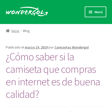
Ir
Ir
Menú
a
al
la
contenido
Camisetas con goles
navegación
Inicio
Blog
Regala un Gol
Publicado el
marzo 19, 2019
por
Camisetas Wondergol
Pide tu gol
¿Cómo saber si la
Quienes Somos
camiseta que compras
Contacto
en internet es de buena
calidad?